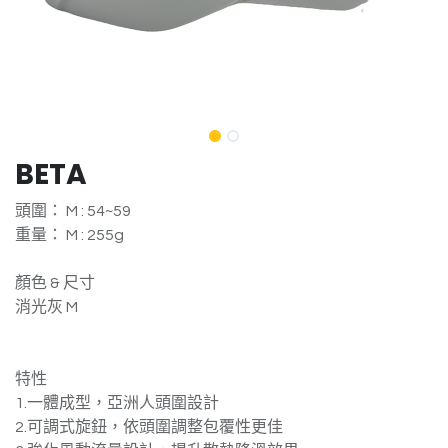
BETA
頭圍： M : 54~59
重量： M : 255g
顏色 & 尺寸
消光灰 M
特性
1.一體成型，亞洲人頭圍設計
2.可調式旋鈕，依頭圍調整包覆性更佳